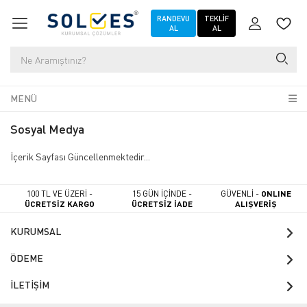
RANDEVU
TEKLIF
AL
AL
MENÜ
Sosyal Medya
İçerik Sayfası Güncellenmektedir...
100 TL VE ÜZERİ -
15 GÜN İÇİNDE -
GÜVENLİ -
ONLINE
ÜCRETSİZ KARGO
ÜCRETSİZ İADE
ALIŞVERİŞ
KURUMSAL
ÖDEME
İLETİŞİM